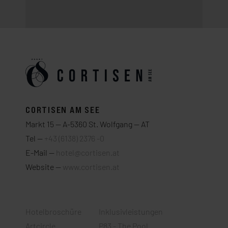
CORTISEN AM SEE
Markt 15 — A-5360 St. Wolfgang — AT
Tel —
+43 (6138) 2376 -0
E-Mail —
hotel@cortisen.at
Website —
www.cortisen.at
Hotelbroschüre
Inklusivleistungen
Artcircle
P83 - The Pool