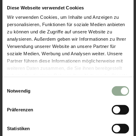
direktem
Diese Webseite verwendet Cookies
Seezugang und
Wir verwenden Cookies, um Inhalte und Anzeigen zu
privatem Strand
personalisieren, Funktionen für soziale Medien anbieten
bietet es die
zu können und die Zugriffe auf unsere Website zu
perfekte Basis für
analysieren. Außerdem geben wir Informationen zu Ihrer
Erholung und
Verwendung unserer Website an unsere Partner für
Ausflüge in die
soziale Medien, Werbung und Analysen weiter. Unsere
Partner führen diese Informationen möglicherweise mit
Umgebung.
weiteren Daten zusammen, die Sie ihnen bereitgestellt
Google Maps
haben oder die sie im Rahmen Ihrer Nutzung der Dienste
gesammelt haben.
Einwilligungsauswahl
Notwendig
Was
Impressum
|
Datenschutz
macht
das
Präferenzen
Cortisen
am See
so
Statistiken
einzigartig?