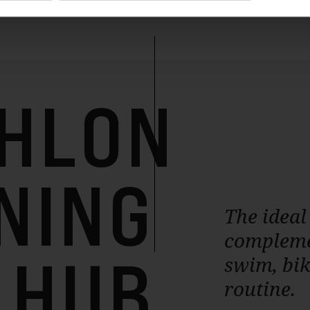
THLON
NING
The ideal
compleme
HUB
swim, bik
routine.