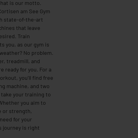
That is our motto.
 Cortisen am See Gym
h state-of-the-art
ines that leave
esired. Train
ts you, as our gym is
 weather? No problem.
r, treadmill, and
e ready for you. For a
rkout, you’ll find free
ing machine, and two
 take your training to
 Whether you aim to
 or strength,
need for your
 journey is right