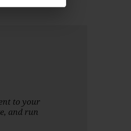
HOTEL
nt to your
ROOMS
e, and run