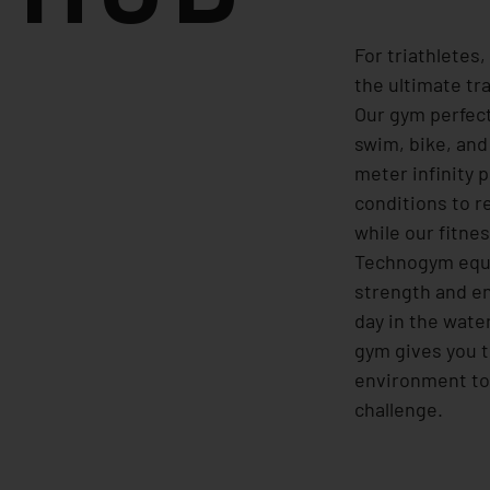
For triathletes
the ultimate tr
Our gym perfec
swim, bike, and
meter infinity 
conditions to r
while our fitne
Technogym equ
strength and en
day in the water
gym gives you t
environment to 
challenge.