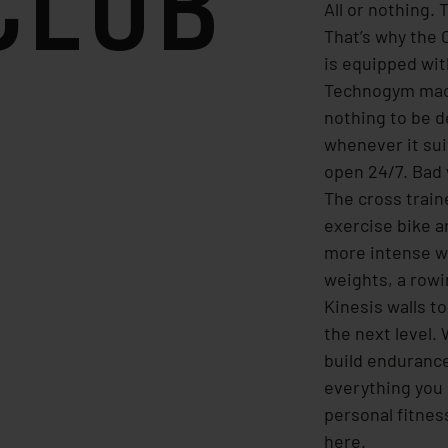
CLUB
All or nothing. 
That’s why the
is equipped wit
Technogym mach
nothing to be d
whenever it sui
open 24/7. Bad
The cross traine
exercise bike ar
more intense wo
weights, a row
Kinesis walls to
the next level.
build endurance
everything you 
personal fitness
here.