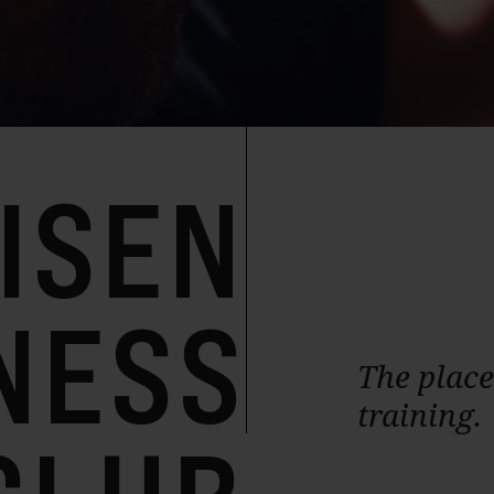
ISEN
NESS
The place
training.