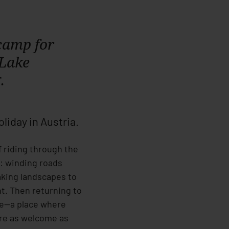
camp for
 Lake
.
liday in Austria.
f riding through the
 winding roads
aking landscapes to
ht. Then returning to
e—a place where
are as welcome as