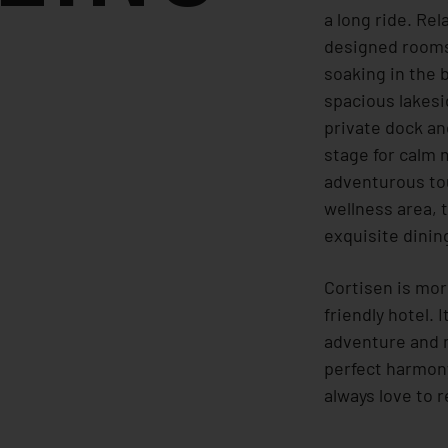
a long ride. Rela
designed rooms
soaking in the 
spacious lakes
private dock an
stage for calm
adventurous to
wellness area, 
exquisite dinin
Cortisen is mor
friendly hotel. 
adventure and 
perfect harmony
always love to r