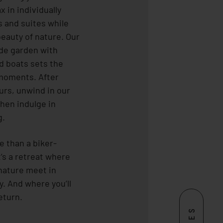
RELAX
x in individually
 and suites while
beauty of nature. Our
ACTIVE
ide garden with
d boats sets the
 moments. After
CONTACT
urs, unwind in our
then indulge in
g.
e than a biker-
It’s a retreat where
nature meet in
. And where you’ll
eturn.