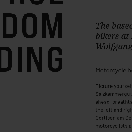
EDOM
The base
bikers at
DING
Wolfgang
Motorcycle ho
Picture yoursel
Salzkammergut:
ahead, breatht
the left and rig
Cortisen am Se
motorcyclists 