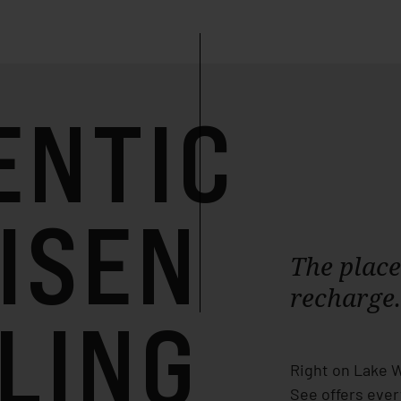
ENTIC
ISEN
The place
recharge.
LING
Right on Lake 
See offers ever