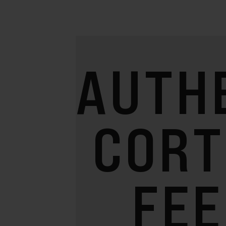
AUTH
CORT
FEE