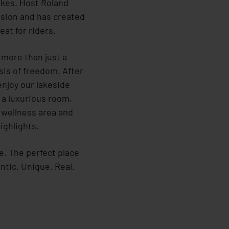
ikes. Host Roland
ssion and has created
eat for riders.
d more than just a
asis of freedom. After
 enjoy our lakeside
n a luxurious room,
 wellness area and
ighlights.
. The perfect place
ntic. Unique. Real.