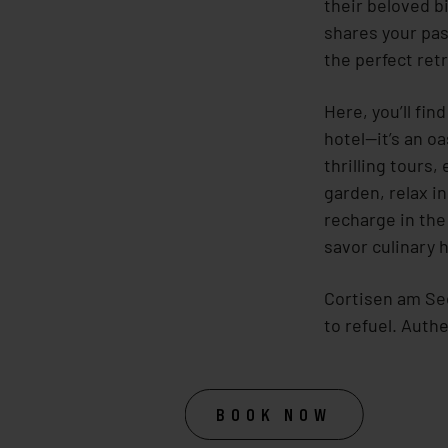
their beloved b
shares your pa
the perfect retr
Here, you’ll fin
hotel—it’s an o
thrilling tours,
garden, relax i
recharge in the
savor culinary h
Cortisen am See
to refuel. Authe
BOOK NOW