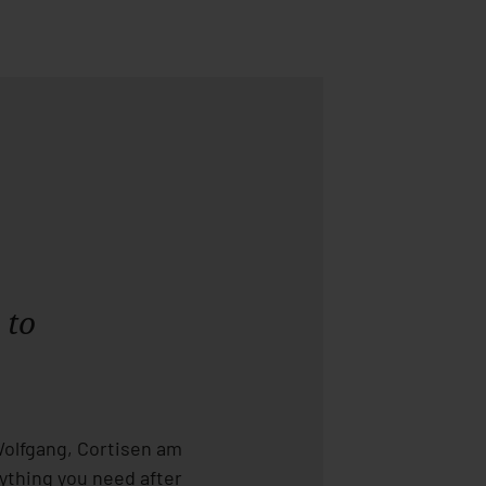
HOTEL
 to
ROOMS
CULINARY
Wolfgang, Cortisen am
ything you need after