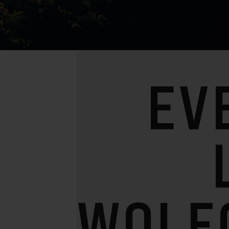
EV
WOLF