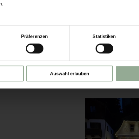
ou won’t want to
n.
 & 17, 2026, the
live with music,
an unforgettable
Präferenzen
Statistiken
g’s big moment:
brand-new Vespa.
ht full of charm
 lakeside magic.
Auswahl erlauben