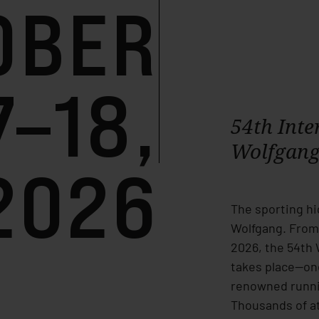
OBER
7–18,
54th Inte
Wolfgang
2026
The sporting hig
Wolfgang. From 
2026, the 54th
takes place—one
renowned runni
Thousands of a