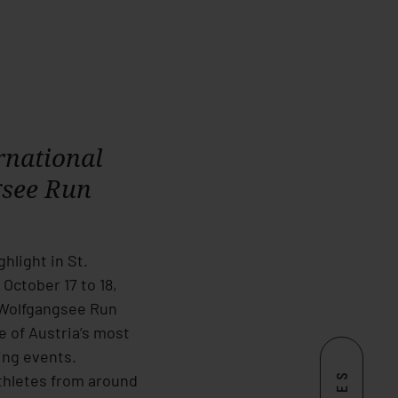
RELAX
ACTIVE
CONTACT
rnational
see Run
hlight in St.
October 17 to 18,
 Wolfgangsee Run
 of Austria’s most
ng events.
thletes from around