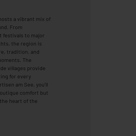
osts a vibrant mix of
und. From
t festivals to major
hts, the region is
re, tradition, and
moments. The
de villages provide
ting for every
rtisen am See, you’ll
boutique comfort but
 the heart of the