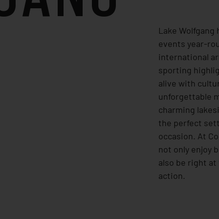
Lake Wolfgang h
events year-ro
international ar
sporting highlig
alive with cultu
unforgettable 
charming lakesi
the perfect set
occasion. At Co
not only enjoy 
also be right at
action.