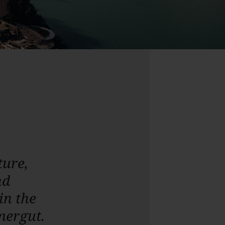
ture,
nd
in the
ergut.