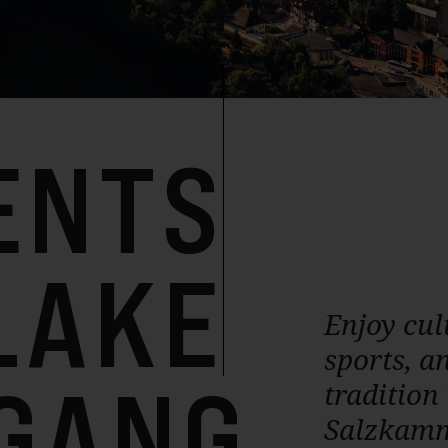
ENTS
LAKE
Enjoy cul
sports, a
GANG
tradition 
Salzkamm