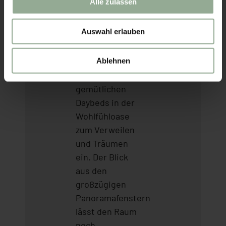
Alle zulassen
Sie die
wohltuende
Auswahl erlauben
Wärme
genossen
haben, laden
Ablehnen
die
gemütlichen
Daybeds in der
Wohlfühloase
zum Verweilen
und Träumen
ein. Der Blick
aus den
großzügigen
Panoramafenstern
lässt den Raum
noch