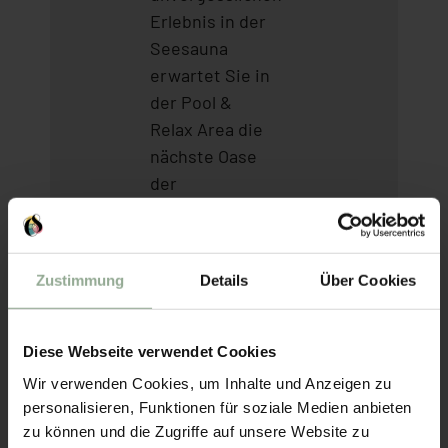
Erlebnis in der
Seesauna
erwartet Sie in
der Pool &
Relax Area die
nächste Oase
der
Entspannung.
Die Finnische
Sauna und die
Zustimmung
Details
Über Cookies
Bio-Sauna
bieten die
ideale
Diese Webseite verwendet Cookies
Umgebung, um
Wir verwenden Cookies, um Inhalte und Anzeigen zu
die Muskeln
personalisieren, Funktionen für soziale Medien anbieten
nach einem
zu können und die Zugriffe auf unsere Website zu