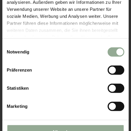
aktiven Tag
analysieren. Außerdem geben wir Informationen zu Ihrer
oder einer
Verwendung unserer Website an unsere Partner für
soziale Medien, Werbung und Analysen weiter. Unsere
erfrischenden
Partner führen diese Informationen möglicherweise mit
Schwimmrunde
weiteren Daten zusammen, die Sie ihnen bereitgestellt
zu lockern. Die
haben oder die sie im Rahmen Ihrer Nutzung der Dienste
sanfte Hitze
gesammelt haben.
Einwilligungsauswahl
und die ruhige
Notwendig
Atmosphäre
Impressum
|
Datenschutz
sorgen für
Präferenzen
tiefgehende
Regeneration –
der perfekte
Statistiken
Ausklang für
Körper und
Marketing
Geist.
Und nachdem