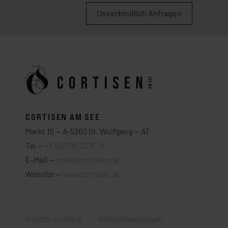
Unverbindlich Anfragen
CORTISEN AM SEE
Markt 15 — A-5360 St. Wolfgang — AT
Tel —
+43 (6138) 2376 -0
E-Mail —
hotel@cortisen.at
Website —
www.cortisen.at
Hotelbroschüre
Inklusivleistungen